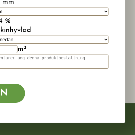
0 mm
14 %
kinhyvlad
m²
AN