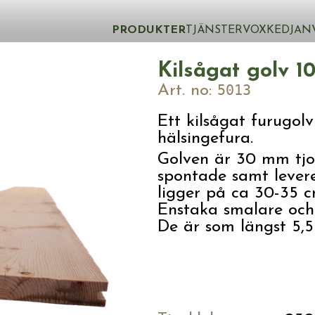
PRODUKTER
TJÄNSTER
VOXKEDJAN
Kilsågat golv 1
Art. no:
5013
Ett kilsågat furugolv 
hälsingefura.
Golven är 30 mm tjo
spontade samt levere
ligger på ca 30-35 c
Enstaka smalare och 
De är som längst 5,5