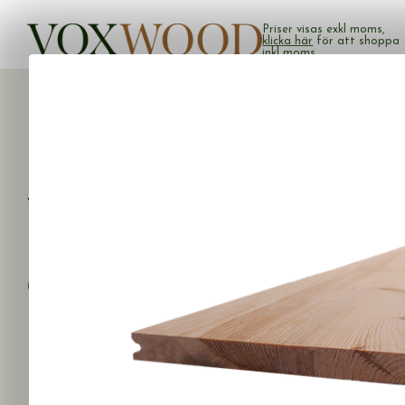
Priser visas exkl moms,
klicka här
för att shoppa
inkl moms.
Produkter
Hem
Produkter
Vänligen välj vilken kategori du vill bläddra genom
BYGGTIMMER
GOLV
Parallella
Kilsågade
PANEL