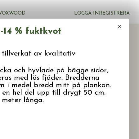
VOXWOOD
LOGGA IN
REGISTRERA
0-14 % fuktkvot
0
tillverkat av kvalitativ
cka och hyvlade på bägge sidor,
ras med lös fjäder. Bredderna
m i medel bredd mitt på plankan.
en hel del upp till drygt 50 cm.
 meter långa.