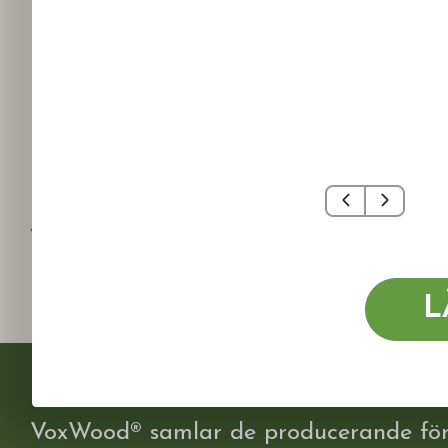
LIST
Golvsockel
Foder
Bröstlist
Krönlist
Övriga lister
Taklist
VIRKE
Fyrskäringar
Okantat virke
L
VoxWood® samlar de producerande fö