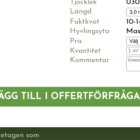
Tjocklek
03
Längd
Fuktkvot
10-
Hyvlingsyta
Mas
Pris
Kvantitet
Kommentar
ÄGG TILL I OFFERTFÖRFRÅG
retagen som