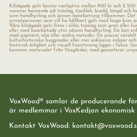
Kilsågade golv kostar vanligtvis mellan 900 kr och 2 500 
varierar beroende på träslag, tjocklek, bredd, längd och b
som handhyvling och annan bearbetning tillkommer. Det
privatpersoner som vill ha hållbart golv med höga krav på
Våra kilsågade golv finns i olika träslag som gran eller 
eller med bearbetade ytor såsom handhyvling. De kan enke
med pigment, olja eller andra metoder. De passar särskil
kulturhistoriska byggnader eller mer exklusiva miljöer oc
historisk ärlighet och visuell framtoning ligger i fokus. G
kommer materialet från Voxgårdar, med garanterar ursp
VoxWood® samlar de producerande fö
är medlemmar i VoxKedjan ekonomisk 
Kontakt VoxWood: kontakt@voxwood.s