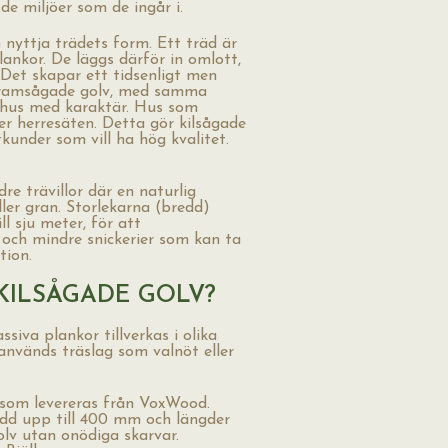
de miljöer som de ingår i.
 nyttja trädets form. Ett träd är
lankor. De läggs därför in omlott,
Det skapar ett tidsenligt men
t framsågade golv, med samma
i hus med karaktär. Hus som
ler herresäten. Detta gör kilsågade
tkunder som vill ha hög kvalitet.
dre trävillor där en naturlig
ler gran. Storlekarna (bredd)
l sju meter, för att
 och mindre snickerier som kan ta
tion.
 KILSÅGADE GOLV?
ssiva plankor tillverkas i olika
används träslag som valnöt eller
l som levereras från VoxWood.
edd upp till 400 mm och längder
olv utan onödiga skarvar.