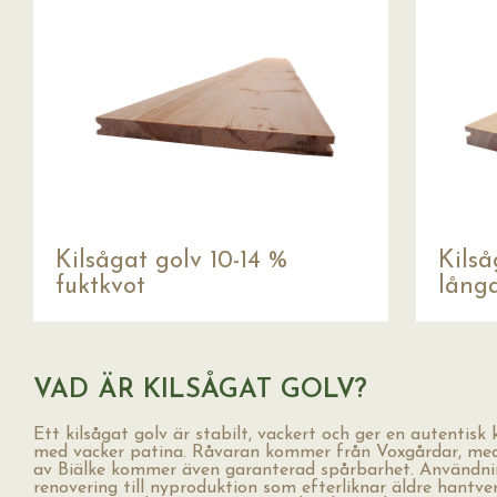
Kilsågat golv 10-14 %
Kilså
fuktkvot
lång
VAD ÄR KILSÅGAT GOLV?
Ett kilsågat golv är stabilt, vackert och ger en autentisk
med vacker patina. Råvaran kommer från Voxgårdar, med 
av Biälke kommer även garanterad spårbarhet. Användni
renovering till nyproduktion som efterliknar äldre hantv