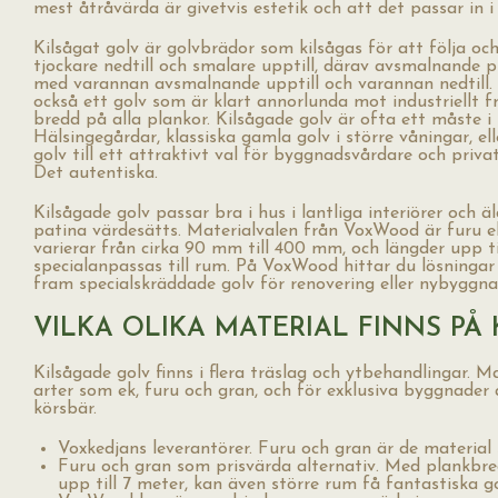
mest åtråvärda är givetvis estetik och att det passar in i 
Kilsågat golv är golvbrädor som kilsågas för att följa och
tjockare nedtill och smalare upptill, därav avsmalnande p
med varannan avsmalnande upptill och varannan nedtill. 
också ett golv som är klart annorlunda mot industriell
bredd på alla plankor. Kilsågade golv är ofta ett måste 
Hälsingegårdar, klassiska gamla golv i större våningar, el
golv till ett attraktivt val för byggnadsvårdare och priva
Det autentiska.
Kilsågade golv passar bra i hus i lantliga interiörer och äl
patina värdesätts. Materialvalen från VoxWood är furu el
varierar från cirka 90 mm till 400 mm, och längder upp til
specialanpassas till rum. På VoxWood hittar du lösningar
fram specialskräddade golv för renovering eller nybyggna
VILKA OLIKA MATERIAL FINNS PÅ
Kilsågade golv finns i flera träslag och ytbehandlingar. Ma
arter som ek, furu och gran, och för exklusiva byggnader 
körsbär.
Voxkedjans leverantörer. Furu och gran är de materia
Furu och gran som prisvärda alternativ. Med plankbr
upp till 7 meter, kan även större rum få fantastiska g