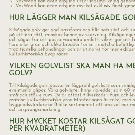
VoxWood kan även erbjuda ursprungsmärkning genom 
VoxWood kan även erbjuda mycket exklusiv finish gen
HUR LÄGGER MAN KILSÅGADE GO
Kilsågade golv ger god passform och blir naturligt och 
på ett bra sätt, minskas behov av skarvning. Kilsågninge
och sågas för att passa varandra omlott, vilket gör att f
furu eller gran och olika bredder för att matcha befintlig
traditionella behandlingar och är utmärkt för mer exklusiv
kulturhistoriska byggnader.
VILKEN GOLVLIST SKA MAN HA M
GOLV?
Till kilsågade golv passar en lågprofil golvlists som smidig
eventuella glipor. Våra golvlister finns i bredder som 6
små och större rum. De är oftast tillverkade i furu och leve
matcha kulturhistoriska ytor. Monteringen är enkel med sk
byggnadsvårdare är Biälke-sortimentet ett bra val när m
och ursprungsmärkning.
HUR MYCKET KOSTAR KILSÅGAT G
PER KVADRATMETER)