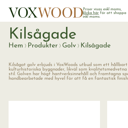
Priser visas exkl moms,
klicka här
för att shoppa
inkl moms.
Kilsågade
Hem
Produkter
Golv
Kilsågade
Kilsågat golv erbjuds i VoxWoods utbud som ett hållbart
kulturhistoriska byggnader, likväl som kvalitetsmedvetna
stil. Golven har högt hantverksinnehåll och framtagna spe
handbearbetade med hyvel för att få en fantastisk finish