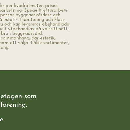
kr per kvadratmeter, priset
earbetning. Speciellt efterarbete
 passar byggnadsvårdare och
 estetik, framtoning och klass.
furu och kan levereras obehandlade
lt ytbehandlas på valfritt sätt,
t bra i byggnadsvård,
h sammanhang, där estetik,
enom att välja Biälke sortimentet,
rung.
retagen som
förening.
e