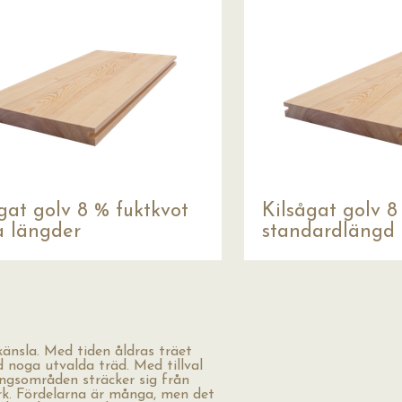
gat golv 8 % fuktkvot
Kilsågat golv 8
a längder
standardlängd
 känsla. Med tiden åldras träet
noga utvalda träd. Med tillval
ngsområden sträcker sig från
erk. Fördelarna är många, men det