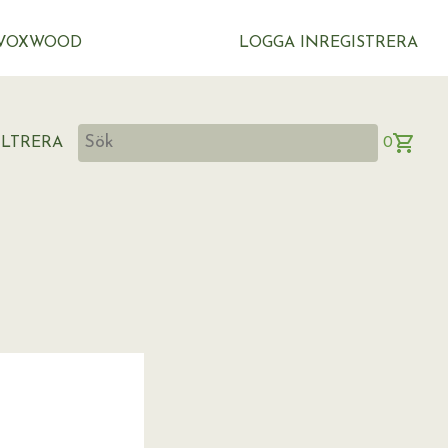
VOXWOOD
LOGGA IN
REGISTRERA
ILTRERA
0