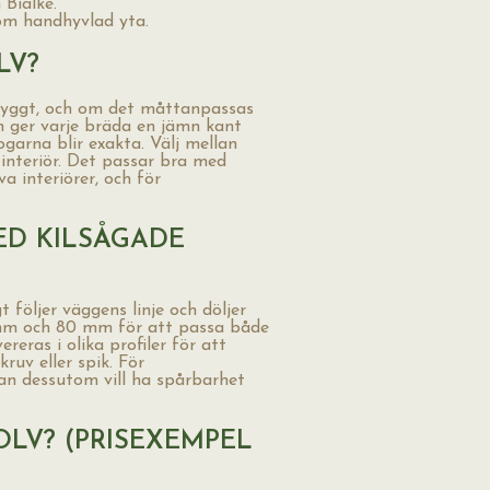
Biälke.
om handhyvlad yta.
LV?
snyggt, och om det måttanpassas
n ger varje bräda en jämn kant
ogarna blir exakta. Välj mellan
 interiör. Det passar bra med
a interiörer, och för
ED KILSÅGADE
t följer väggens linje och döljer
0 mm och 80 mm för att passa både
reras i olika profiler för att
ruv eller spik. För
an dessutom vill ha spårbarhet
OLV? (PRISEXEMPEL