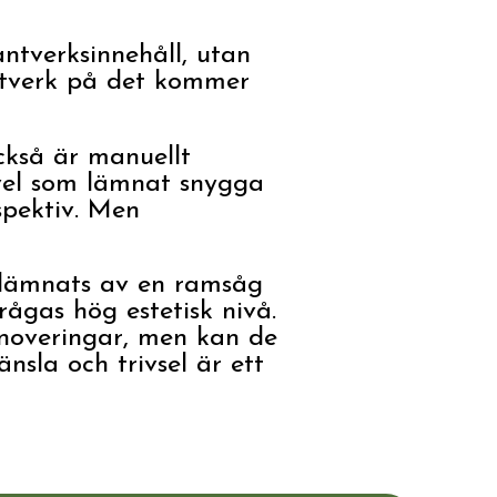
ntverksinnehåll, utan
antverk på det kommer
ckså är manuellt
vel som lämnat snygga
rspektiv. Men
 lämnats av en ramsåg
frågas hög estetisk nivå.
enoveringar, men kan de
sla och trivsel är ett