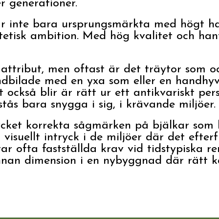
r generationer.
är inte bara ursprungsmärkta med högt ha
stetisk ambition. Med hög kvalitet och h
 attribut, men oftast är det träytor som o
dbilade med en yxa som eller en handhy
t också blir är rätt ur ett antikvariskt pe
stås bara snygga i sig, i krävande miljöer.
ycket korrekta sågmärken på bjälkar som
 visuellt intryck i de miljöer där det efter
r ofta fastställda krav vid tidstypiska r
nan dimension i en nybyggnad där rätt kän