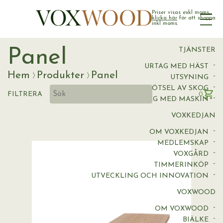
GOLV
LIST
Priser visas exkl moms,
klicka här
för att shoppa
PANEL
inkl moms.
VIRKE
Panel
TJÄNSTER
URTAG MED HÄST
Hem
Produkter
Panel
UTSYNING
SKÖTSEL AV SKOG
FILTRERA
0
URTAG MED MASKIN
VOXKEDJAN
OM VOXKEDJAN
MEDLEMSKAP
VOXGÅRD
TIMMERINKÖP
UTVECKLING OCH INNOVATION
VOXWOOD
OM VOXWOOD
BIÄLKE