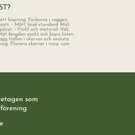
ST?
ätt kapning. Förborra i väggen,
ssätt: - Mått höjd standard. Mät
olvet. - Profil och material. Välj
Mät längden exakt och kapa listen
Lägg trälim i skarvar och avsluta
ing. Planera skarvar i varje rum
retagen som
förening.
e