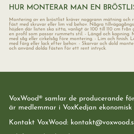
HUR MONTERAR MAN EN BRÖSTLI
Montering av en bröstlist kräver noggrann mätning och r
fäst med skruvar eller lim vid behov. Några tillvägagång
höjden där listen ska sitta, vanligt är 100 till 110 cm från g
en profil som passar rummets stil. - Längd och kapning. 
med såg eller cirkelsåg före montering. - Lim och finish. 
med färg eller lack efter behov. - Skarvar och dold monter
och använd dolda fästen för ett rent intryck.
VoxWood® samlar de producerande fö
är medlemmar i VoxKedjan ekonomisk 
Kontakt VoxWood: kontakt@voxwood.s