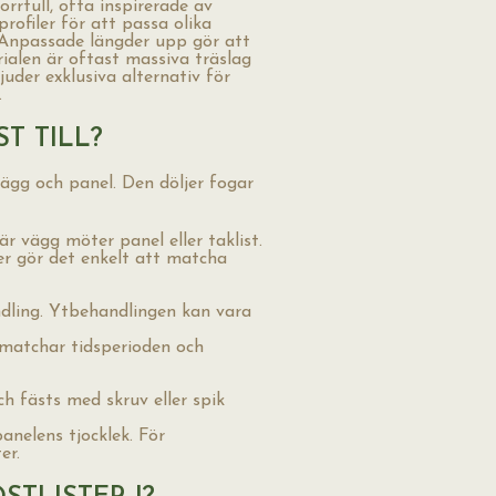
rrtull, ofta inspirerade av
profiler för att passa olika
. Anpassade längder upp gör att
rialen är oftast massiva träslag
uder exklusiva alternativ för
.
T TILL?
ägg och panel. Den döljer fogar
 vägg möter panel eller taklist.
er gör det enkelt att matcha
ndling. Ytbehandlingen kan vara
m matchar tidsperioden och
h fästs med skruv eller spik
anelens tjocklek. För
er.