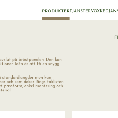
PRODUKTER
TJÄNSTER
VOXKEDJAN
F
tt avslut på bröstpanelen. Den kan
tioner. Idén är att få en snygg
t i standardlängder men kan
mar och som dekor längs taklisten
xakt passform, enkel montering och
erial.