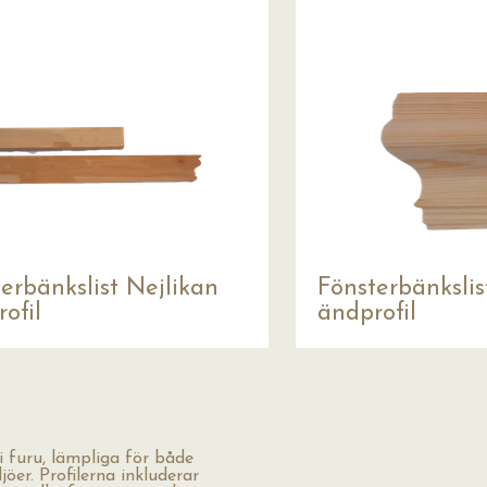
erbänkslist Nejlikan
Fönsterbänksli
ofil
ändprofil
i furu, lämpliga för både
öer. Profilerna inkluderar