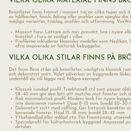
VILKA OLIKA MATERIAL FINNS BRÖ
Bröstlister finns främst i massivt trä av olika typer och
av hållbarhet, finish, ådring eller profiler som speglar din 
möjliga varianter, träslag, profiler och utformning. VoxWo
Massivt furu. Lättare och mer prisvärt, bra i nyare ell
bröstlist i furu är vanligt i villor.
Profilerna inkluderar klassiska modeller som Nejlikan, 
ofta inspirerade av historisk bebyggelse.
VILKA OLIKA STILAR FINNS PÅ BR
Det finns flera stilar på bröstlister, vanligtvis klassisk run
och dekorativt snitt. Valet påverkas av byggnadens ålder, 
underhåll du vill lägga ned. Några exempel:
Klassisk rundad profil. Traditionell stil som passar äl
28–40 mm gör den lätt att matcha mot fönster och dö
Rak minimalistisk profil. Modern look för nyare byggnad
inte dominerar rummet. Djup 8–12 mm, bredd 20–30
Dekorativt snitt med räffling. Ger historisk karaktär o
bevarade fönster. Höjd 12–18 mm, bredd 28–42 mm.
Ytbehandlad eller målad yta. För framtoning, utseend
Specialprofil för kulturhistorisk byggnad. Anpassad pro
detaljer.