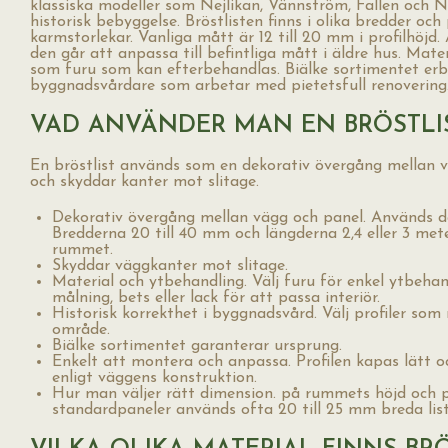
klassiska modeller som Nejlikan, Vännström, Fallen och No
historisk bebyggelse. Bröstlisten finns i olika bredder och 
karmstorlekar. Vanliga mått är 12 till 20 mm i profilhöjd
den går att anpassa till befintliga mått i äldre hus. Mate
som furu som kan efterbehandlas. Biälke sortimentet erbj
byggnadsvårdare som arbetar med pietetsfull renovering
VAD ANVÄNDER MAN EN BRÖSTLIS
En bröstlist används som en dekorativ övergång mellan v
och skyddar kanter mot slitage.
Dekorativ övergång mellan vägg och panel. Används där
Bredderna 20 till 40 mm och längderna 2,4 eller 3 met
rummet.
Skyddar väggkanter mot slitage.
Material och ytbehandling. Välj furu för enkel ytbeha
målning, bets eller lack för att passa interiör.
Historisk korrekthet i byggnadsvård. Välj profiler so
område.
Biälke sortimentet garanterar ursprung.
Enkelt att montera och anpassa. Profilen kapas lätt oc
enligt väggens konstruktion.
Hur man väljer rätt dimension. på rummets höjd och p
standardpaneler används ofta 20 till 25 mm breda list