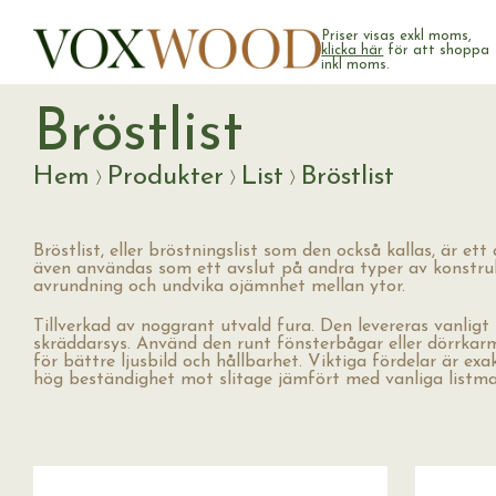
Priser visas exkl moms,
klicka här
för att shoppa
inkl moms.
Bröstlist
Hem
Produkter
List
Bröstlist
Bröstlist, eller bröstningslist som den också kallas, är e
även användas som ett avslut på andra typer av konstruk
avrundning och undvika ojämnhet mellan ytor.
Tillverkad av noggrant utvald fura. Den levereras vanlig
skräddarsys. Använd den runt fönsterbågar eller dörrkar
för bättre ljusbild och hållbarhet. Viktiga fördelar är e
hög beständighet mot slitage jämfört med vanliga listmat