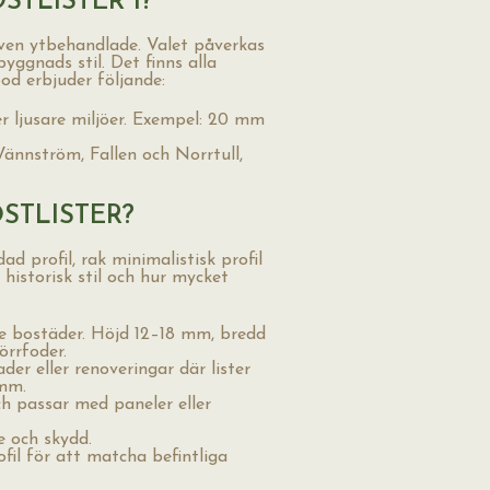
STLISTER I?
 även ytbehandlade. Valet påverkas
byggnads stil. Det finns alla
od erbjuder följande:
er ljusare miljöer. Exempel: 20 mm
Vännström, Fallen och Norrtull,
ÖSTLISTER?
dad profil, rak minimalistisk profil
historisk stil och hur mycket
dre bostäder. Höjd 12–18 mm, bredd
rrfoder.
er eller renoveringar där lister
 mm.
ch passar med paneler eller
e och skydd.
fil för att matcha befintliga