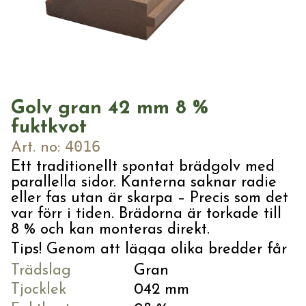
LIST
VÅRA LEVERANTÖRER
Golvsockel
LOGGA IN
REGISTRERA
Foder
Bröstlist
Krönlist
Övriga lister
Golv gran 42 mm 8 %
Taklist
fuktkvot
VIRKE
4016
Art. no:
Fyrskäringar
Ett traditionellt spontat brädgolv med
Okantat virke
parallella sidor. Kanterna saknar radie
eller fas utan är skarpa – Precis som det
var förr i tiden. Brädorna är torkade till
8 % och kan monteras direkt.
Tips! Genom att lägga olika bredder får
VoxWood® samlar de producerande
golvet mer liv.
Trädslag
Gran
företagen som är medlemmar i
Tjocklek
042 mm
VoxKedjan ekonomisk förening.