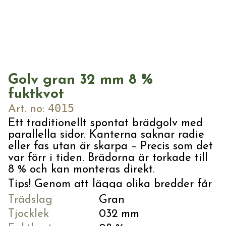
LIST
VÅRA LEVERANTÖRER
Golvsockel
LOGGA IN
REGISTRERA
Foder
Bröstlist
Krönlist
Övriga lister
Golv gran 32 mm 8 %
Taklist
fuktkvot
VIRKE
4015
Art. no:
Fyrskäringar
Ett traditionellt spontat brädgolv med
Okantat virke
parallella sidor. Kanterna saknar radie
eller fas utan är skarpa – Precis som det
var förr i tiden. Brädorna är torkade till
8 % och kan monteras direkt.
Tips! Genom att lägga olika bredder får
VoxWood® samlar de producerande
golvet mer liv.
Trädslag
Gran
företagen som är medlemmar i
Tjocklek
032 mm
VoxKedjan ekonomisk förening.