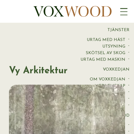
GOLV
LIST
PANEL
VIRKE
TJÄNSTER
URTAG MED HÄST
UTSYNING
SKÖTSEL AV SKOG
URTAG MED MASKIN
Vy Arkitektur
VOXKEDJAN
OM VOXKEDJAN
MEDLEMSKAP
VOXGÅRD
TIMMERINKÖP
UTVECKLING OCH INNOVATION
VOXWOOD
OM VOXWOOD
BIÄLKE