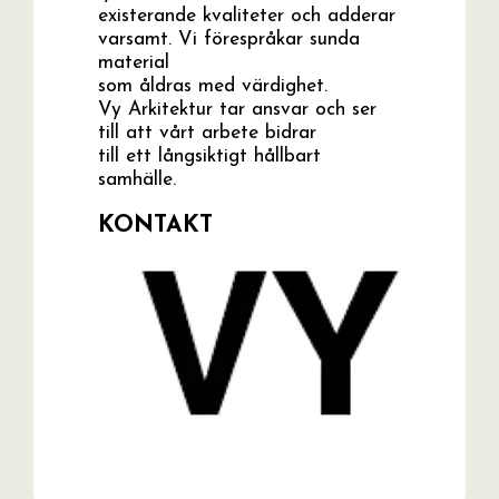
existerande kvaliteter och adderar
varsamt. Vi förespråkar sunda
material
som åldras med värdighet.
Vy Arkitektur tar ansvar och ser
till att vårt arbete bidrar
till ett långsiktigt hållbart
samhälle.
KONTAKT
Tel:
070 693 07 73
Mobil:
070 693 07 73
E-mail:
linnea@vyarkitektur.se
Webb:
http://www.vyarkitektur.se