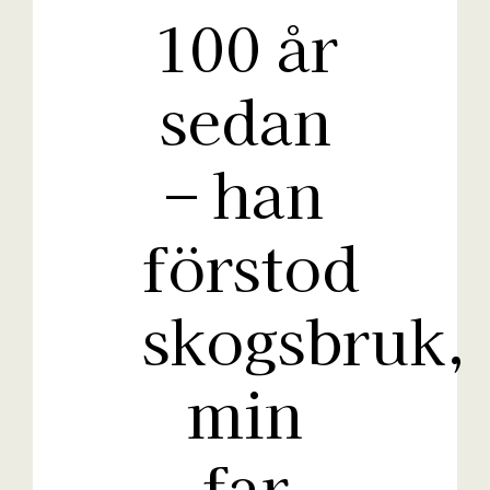
100 år
sedan
– han
förstod
skogsbruk,
min
far