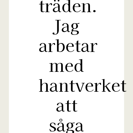
träden.
Jag
arbetar
med
hantverket
att
såga