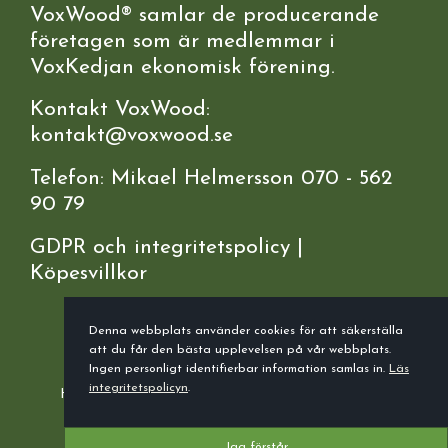
VoxWood® samlar de producerande
företagen som är medlemmar i
VoxKedjan ekonomisk förening.
Kontakt VoxWood:
kontakt@voxwood.se
Telefon: Mikael Helmersson 070 - 562
90 79
GDPR och integritetspolicy
|
Köpesvillkor
Denna webbplats använder cookies för att säkerställa
att du får den bästa upplevelsen på vår webbplats.
Ingen personligt identifierbar information samlas in.
Läs
integritetspolicyn
.
Hållbar samutveckling genom ekonomiskt ekosystem.
© Voxwood 2026
Jag förstår