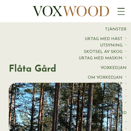
GOLV
LIST
PANEL
VIRKE
TJÄNSTER
URTAG MED HÄST
UTSYNING
SKÖTSEL AV SKOG
URTAG MED MASKIN
Flåta Gård
VOXKEDJAN
OM VOXKEDJAN
MEDLEMSKAP
VOXGÅRD
TIMMERINKÖP
UTVECKLING OCH INNOVATION
VOXWOOD
OM VOXWOOD
BIÄLKE