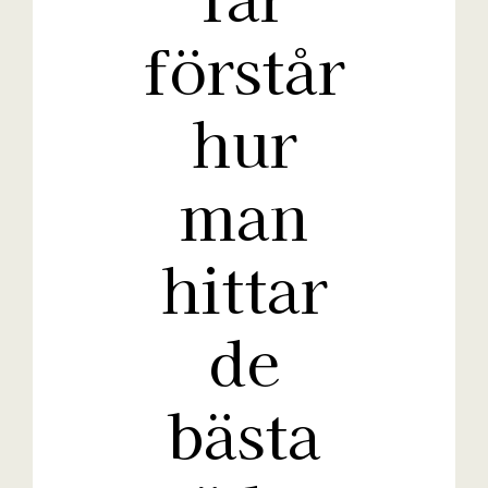
förstår
hur
man
hittar
de
bästa